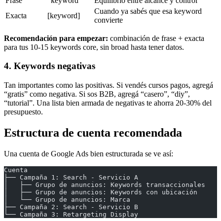
Frase
”keyword”
Equilibrio entre alcance y control
Cuando ya sabés que esa keyword
Exacta
[keyword]
convierte
Recomendación para empezar:
combinación de frase + exacta
para tus 10-15 keywords core, sin broad hasta tener datos.
4. Keywords negativas
Tan importantes como las positivas. Si vendés cursos pagos, agregá
“gratis” como negativa. Si sos B2B, agregá “casero”, “diy”,
“tutorial”. Una lista bien armada de negativas te ahorra 20-30% del
presupuesto.
Estructura de cuenta recomendada
Una cuenta de Google Ads bien estructurada se ve así:
Cuenta
├── Campaña 1: Search - Servicio A
│   ├── Grupo de anuncios: Keywords transaccionales
│   ├── Grupo de anuncios: Keywords con ubicación
│   └── Grupo de anuncios: Marca
├── Campaña 2: Search - Servicio B
└── Campaña 3: Retargeting Display