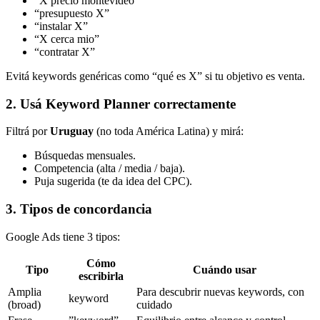
“X precio montevideo”
“presupuesto X”
“instalar X”
“X cerca mio”
“contratar X”
Evitá keywords genéricas como “qué es X” si tu objetivo es venta.
2. Usá Keyword Planner correctamente
Filtrá por
Uruguay
(no toda América Latina) y mirá:
Búsquedas mensuales.
Competencia (alta / media / baja).
Puja sugerida (te da idea del CPC).
3. Tipos de concordancia
Google Ads tiene 3 tipos:
Cómo
Tipo
Cuándo usar
escribirla
Amplia
Para descubrir nuevas keywords, con
keyword
(broad)
cuidado