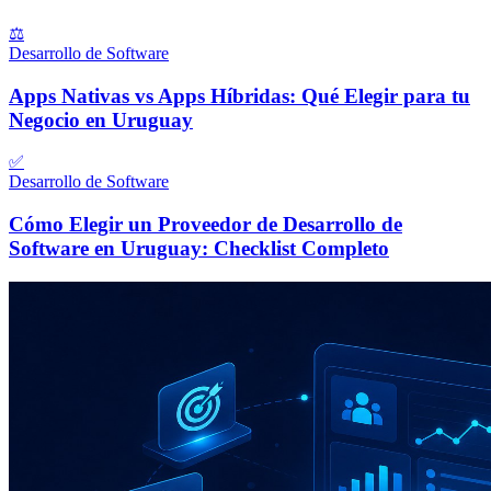
⚖️
Desarrollo de Software
Apps Nativas vs Apps Híbridas: Qué Elegir para tu
Negocio en Uruguay
✅
Desarrollo de Software
Cómo Elegir un Proveedor de Desarrollo de
Software en Uruguay: Checklist Completo