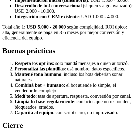
Implementación inicial (consultoría)
: USD 1.500 - 5.000.
Desarrollo de bot conversacional
(si querés algo avanzado):
USD 2.000 - 10.000.
Integración con CRM existente
: USD 1.000 - 4.000.
Total año 1:
USD 5.000 - 20.000
según complejidad. ROI típico:
alta, generalmente se paga en 3-6 meses por mejor conversión y
eficiencia del equipo.
Buenas prácticas
Respetá los opt-ins
: solo mandá mensajes a quien autorizó.
Personalizá las plantillas
: usá nombre, datos específicos.
Mantené tono humano
: incluso los bots deberían sonar
naturales.
Combiná bot + humano
: el bot atiende lo simple, el
vendedor lo complejo.
Medí todo
: tasa de apertura, respuesta, conversión por canal.
Limpiá tu base regularmente
: contactos que no responden,
bloqueados, errados.
Capacitá al equipo
: con script claro, no improvisado.
Cierre