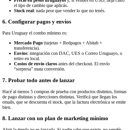
Precio en pesos uruguayos
y, si vendés en USD, dejá claro
el tipo de cambio que aplicás.
Stock real
: nada peor que vender lo que no tenés.
6. Configurar pagos y envíos
Para Uruguay el combo mínimo es:
Mercado Pago
(tarjetas + Redpagos + Abitab +
transferencia).
Envíos
: integración con DAC, UES o Correo Uruguayo, o
retiro en local.
Costos de envío claros
antes del checkout. El envío
“sorpresa” mata conversión.
7. Probar todo antes de lanzar
Hacé al menos 5 compras de prueba con productos distintos, formas
de pago distintas y direcciones distintas. Verificá que llegan los
emails, que se descuenta el stock, que la factura electrónica se emite
bien.
8. Lanzar con un plan de marketing mínimo
Abrir la tienda no es lanzarla. Si nadie sabe que existe, no vendés.