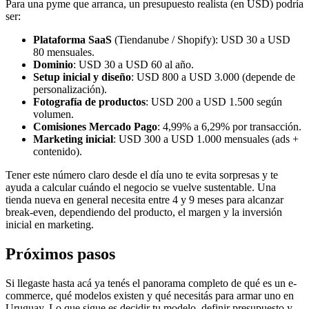
Para una pyme que arranca, un presupuesto realista (en USD) podría
ser:
Plataforma SaaS
(Tiendanube / Shopify): USD 30 a USD
80 mensuales.
Dominio
: USD 30 a USD 60 al año.
Setup inicial y diseño
: USD 800 a USD 3.000 (depende de
personalización).
Fotografía de productos
: USD 200 a USD 1.500 según
volumen.
Comisiones Mercado Pago
: 4,99% a 6,29% por transacción.
Marketing inicial
: USD 300 a USD 1.000 mensuales (ads +
contenido).
Tener este número claro desde el día uno te evita sorpresas y te
ayuda a calcular cuándo el negocio se vuelve sustentable. Una
tienda nueva en general necesita entre 4 y 9 meses para alcanzar
break-even, dependiendo del producto, el margen y la inversión
inicial en marketing.
Próximos pasos
Si llegaste hasta acá ya tenés el panorama completo de qué es un e-
commerce, qué modelos existen y qué necesitás para armar uno en
Uruguay. Lo que sigue es decidir tu modelo, definir presupuesto y