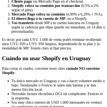
Cliente paga
vía Mercado Pago en el checkout.
Shopify cobra su comisión por transacción
(0,5% a 2%
según el plan).
Mercado Pago cobra su comisión
(4,99% a 6,29% + IVA).
El dinero llega a tu cuenta de MP
, no a Shopify.
Vos transferís
desde MP a tu cuenta bancaria en Uruguay
según la cadencia que elijas (puede ser inmediata, en 14 días o
personalizada).
Es decir: por cada UYU 1.000 de venta podés terminar recibiendo
unos UYU 920 a UYU 950 limpios, dependiendo de tu plan y la
modalidad de MP. Tenelo claro al fijar precios.
Cuándo no usar Shopify en Uruguay
Para cerrar el cuadro, conviene tener claro
cuándo NO conviene
Shopify
:
Tu único mercado es Uruguay y vas a hacer volumen medio o
bajo: Tiendanube o Fenicio te salen más baratas y te dan
menos fricción local.
Necesitás factura electrónica DGI sin complicarte: Fenicio es
la respuesta.
Sos muy chico (menos de USD 1.000 mensuales en ventas):
las comisiones se comen el margen.