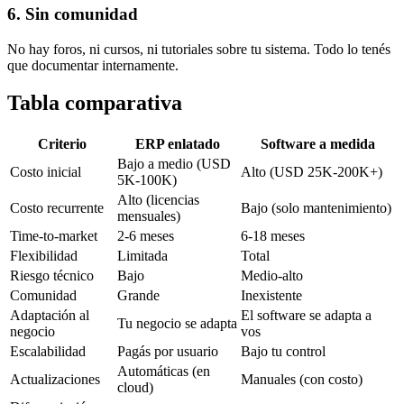
6. Sin comunidad
No hay foros, ni cursos, ni tutoriales sobre tu sistema. Todo lo tenés
que documentar internamente.
Tabla comparativa
Criterio
ERP enlatado
Software a medida
Bajo a medio (USD
Costo inicial
Alto (USD 25K-200K+)
5K-100K)
Alto (licencias
Costo recurrente
Bajo (solo mantenimiento)
mensuales)
Time-to-market
2-6 meses
6-18 meses
Flexibilidad
Limitada
Total
Riesgo técnico
Bajo
Medio-alto
Comunidad
Grande
Inexistente
Adaptación al
El software se adapta a
Tu negocio se adapta
negocio
vos
Escalabilidad
Pagás por usuario
Bajo tu control
Automáticas (en
Actualizaciones
Manuales (con costo)
cloud)