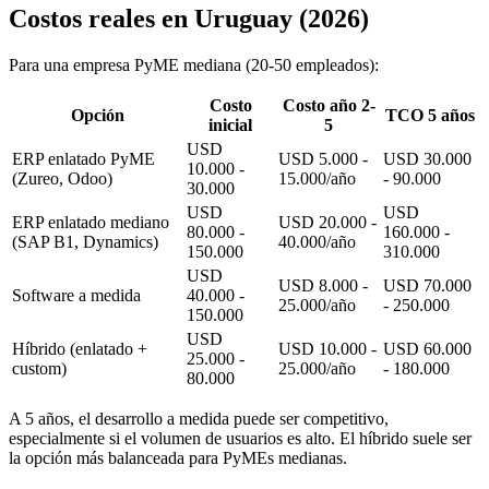
Costos reales en Uruguay (2026)
Para una empresa PyME mediana (20-50 empleados):
Costo
Costo año 2-
Opción
TCO 5 años
inicial
5
USD
ERP enlatado PyME
USD 5.000 -
USD 30.000
10.000 -
(Zureo, Odoo)
15.000/año
- 90.000
30.000
USD
USD
ERP enlatado mediano
USD 20.000 -
80.000 -
160.000 -
(SAP B1, Dynamics)
40.000/año
150.000
310.000
USD
USD 8.000 -
USD 70.000
Software a medida
40.000 -
25.000/año
- 250.000
150.000
USD
Híbrido (enlatado +
USD 10.000 -
USD 60.000
25.000 -
custom)
25.000/año
- 180.000
80.000
A 5 años, el desarrollo a medida puede ser competitivo,
especialmente si el volumen de usuarios es alto. El híbrido suele ser
la opción más balanceada para PyMEs medianas.