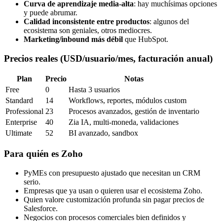
Curva de aprendizaje media-alta
: hay muchísimas opciones
y puede abrumar.
Calidad inconsistente entre productos
: algunos del
ecosistema son geniales, otros mediocres.
Marketing/inbound más débil
que HubSpot.
Precios reales (USD/usuario/mes, facturación anual)
Plan
Precio
Notas
Free
0
Hasta 3 usuarios
Standard
14
Workflows, reportes, módulos custom
Professional
23
Procesos avanzados, gestión de inventario
Enterprise
40
Zia IA, multi-moneda, validaciones
Ultimate
52
BI avanzado, sandbox
Para quién es Zoho
PyMEs con presupuesto ajustado que necesitan un CRM
serio.
Empresas que ya usan o quieren usar el ecosistema Zoho.
Quien valore customización profunda sin pagar precios de
Salesforce.
Negocios con procesos comerciales bien definidos y