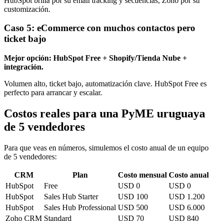
HubSpot brilla por su email tracking y secuencias; Zoho por su
customización.
Caso 5: eCommerce con muchos contactos pero
ticket bajo
Mejor opción: HubSpot Free + Shopify/Tienda Nube +
integración.
Volumen alto, ticket bajo, automatización clave. HubSpot Free es
perfecto para arrancar y escalar.
Costos reales para una PyME uruguaya
de 5 vendedores
Para que veas en números, simulemos el costo anual de un equipo
de 5 vendedores:
CRM
Plan
Costo mensual
Costo anual
HubSpot
Free
USD 0
USD 0
HubSpot
Sales Hub Starter
USD 100
USD 1.200
HubSpot
Sales Hub Professional
USD 500
USD 6.000
Zoho CRM
Standard
USD 70
USD 840