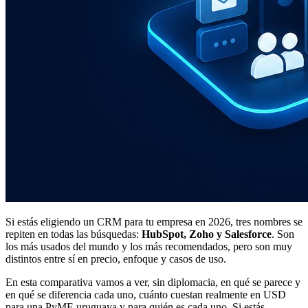
Si estás eligiendo un CRM para tu empresa en 2026, tres nombres se
repiten en todas las búsquedas:
HubSpot, Zoho y Salesforce
. Son
los más usados del mundo y los más recomendados, pero son muy
distintos entre sí en precio, enfoque y casos de uso.
En esta comparativa vamos a ver, sin diplomacia, en qué se parece y
en qué se diferencia cada uno, cuánto cuestan realmente en USD
para una PyME uruguaya y para quién es cada uno. Si estás