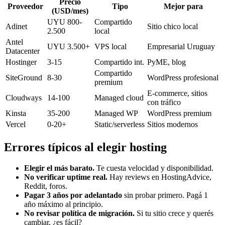
Precio
Proveedor
Tipo
Mejor para
(USD/mes)
UYU 800-
Compartido
Adinet
Sitio chico local
2.500
local
Antel
UYU 3.500+
VPS local
Empresarial Uruguay
Datacenter
Hostinger
3-15
Compartido int.
PyME, blog
Compartido
SiteGround
8-30
WordPress profesional
premium
E-commerce, sitios
Cloudways
14-100
Managed cloud
con tráfico
Kinsta
35-200
Managed WP
WordPress premium
Vercel
0-20+
Static/serverless
Sitios modernos
Errores típicos al elegir hosting
Elegir el más barato.
Te cuesta velocidad y disponibilidad.
No verificar uptime real.
Hay reviews en HostingAdvice,
Reddit, foros.
Pagar 3 años por adelantado
sin probar primero. Pagá 1
año máximo al principio.
No revisar política de migración.
Si tu sitio crece y querés
cambiar, ¿es fácil?