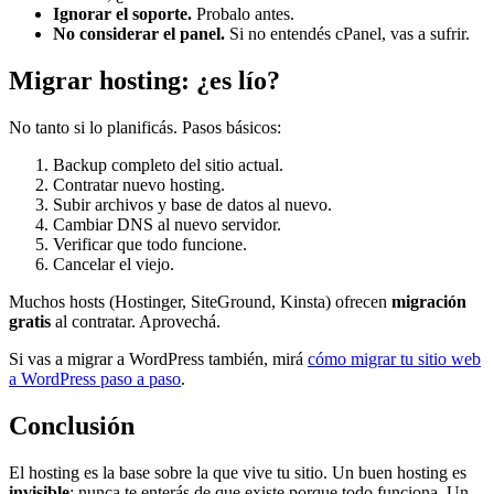
Ignorar el soporte.
Probalo antes.
No considerar el panel.
Si no entendés cPanel, vas a sufrir.
Migrar hosting: ¿es lío?
No tanto si lo planificás. Pasos básicos:
Backup completo del sitio actual.
Contratar nuevo hosting.
Subir archivos y base de datos al nuevo.
Cambiar DNS al nuevo servidor.
Verificar que todo funcione.
Cancelar el viejo.
Muchos hosts (Hostinger, SiteGround, Kinsta) ofrecen
migración
gratis
al contratar. Aprovechá.
Si vas a migrar a WordPress también, mirá
cómo migrar tu sitio web
a WordPress paso a paso
.
Conclusión
El hosting es la base sobre la que vive tu sitio. Un buen hosting es
invisible
: nunca te enterás de que existe porque todo funciona. Un